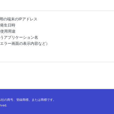
用の端末のIPアドレス
の発生日時
r使用用途
行うアプリケーション名
（エラー画面の表示内容など）
各社の商号、登録商標、または商標です。
rved.