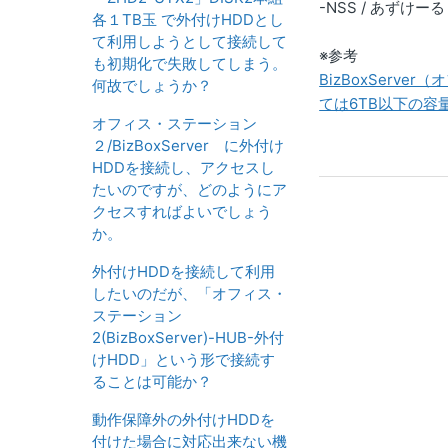
-NSS / あずけーる 実行中
各１TB玉 で外付けHDDとし
て利用しようとして接続して
※参考
も初期化で失敗してしまう。
BizBoxServ
何故でしょうか？
ては6TB以下の容
オフィス・ステーション
２/BizBoxServer に外付け
HDDを接続し、アクセスし
たいのですが、どのようにア
クセスすればよいでしょう
か。
外付けHDDを接続して利用
したいのだが、「オフィス・
ステーション
2(BizBoxServer)-HUB-外付
けHDD」という形で接続す
ることは可能か？
動作保障外の外付けHDDを
付けた場合に対応出来ない機