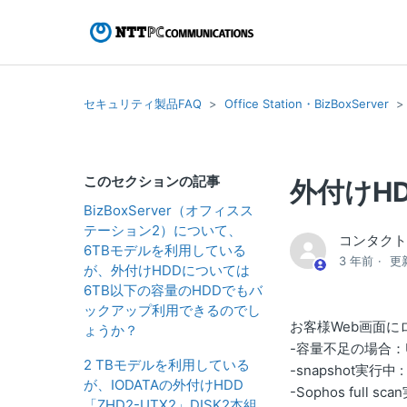
セキュリティ製品FAQ
Office Station・BizBoxServer
このセクションの記事
外付けH
BizBoxServer（オフィスス
テーション2）について、
コンタク
6TBモデルを利用している
3 年前
更
が、外付けHDDについては
6TB以下の容量のHDDでもバ
ックアップ利用できるのでし
お客様Web画面
ょうか？
-容量不足の場合：USB dev
2 TBモデルを利用している
-snapshot実行中 : in
が、IODATAの外付けHDD
-Sophos full scan
「ZHD2-UTX2」DISK2本組