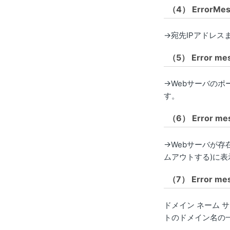
（4） ErrorMess
→宛先IPアドレ
（5） Error mes
→Webサーバのポ
す。
（6） Error mess
→Webサーバが存
ムアウトする)に
（7） Error mes
ドメイン ネーム サ
トのドメイン名の