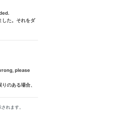
aded.
ました。それをダ
 wrong, please
誤りのある場合、
示されます。